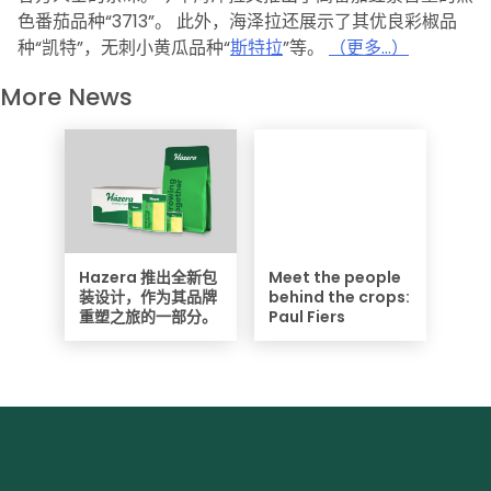
发表于 9 月 26, 2021
2015年 4月20日，一年一度的第16届山东寿光国际蔬菜博
览会在著名的蔬菜之乡山东寿光如期举行。大约30多万人
次参观了“菜博会”和位于“菜博会”附近的海泽拉示范农场。
作为世界著名的蔬菜种子公司，海泽拉连续16年参展，每年
都展示其最新的蔬菜品种，在其示范农场和农户还安排有种
植示范棚。
经过多年不懈的努力，目前海泽拉已经能够为中国市场提供
适应不同气候条件下的各种蔬菜新品种。其抗TY粉果番茄
品种“
罗拉
”畅销山东，辽宁和中国南方地区，抗TY红果番茄
品种“
戴维森
”，“
沃尔特
”是目前山东，南方红果市场的主导
品种，其精品黄色樱桃番茄品种“
夏日阳光
”更是受到了来自
各方人士的亲睐。今年海泽拉又推出了高番茄红素含量的黑
色番茄品种“3713”。 此外，海泽拉还展示了其优良彩椒品
种“凯特”，无刺小黄瓜品种“
斯特拉
”等。
（更多…）