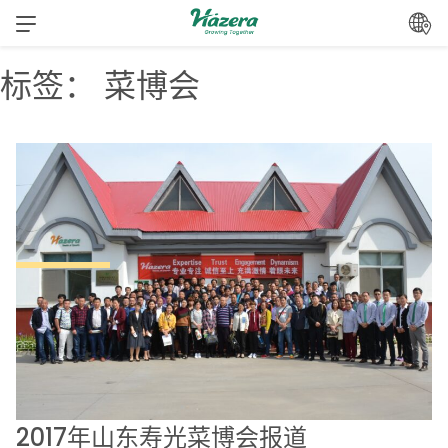
跳
转
到
标签：
菜博会
内
容
2017年山东寿光菜博会报道