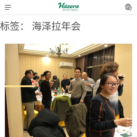
跳
转
到
标签：
海泽拉年会
内
容