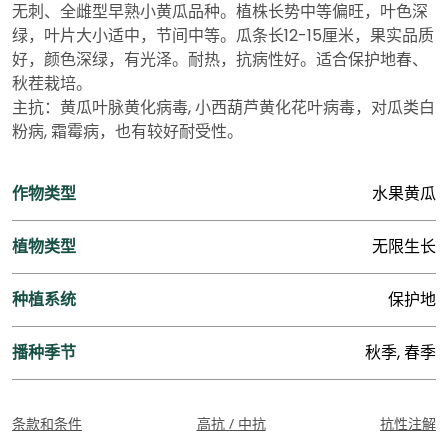
无刺、全雌型早熟小黄瓜品种。植株长势中等偏旺，叶色深
绿，叶片大小适中，节间中等。瓜条长12-15厘米，果实品质
好，颜色深绿，有光泽。耐热，抗病性好。适合保护地春、
秋茬栽培。
主抗：黄瓜叶脉黄化病毒, 小西葫芦黄化花叶病毒，对瓜类白
粉病, 霜霉病，也有较好耐受性。
作物类型
水果黄瓜
植物类型
无限生长
种植系统
保护地
播种季节
秋季, 春季
条款和条件
高抗 / 中抗
抗性注解