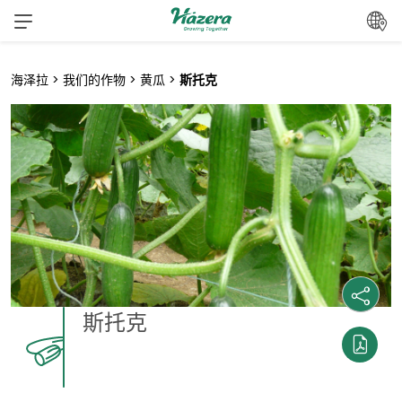
跳
转
到
内
海泽拉
>
我们的作物
>
黄瓜
>
斯托克
容
斯托克