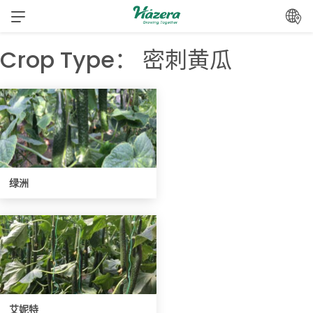
跳
转
到
Crop Type：
密刺黄瓜
内
容
绿洲
艾妮特