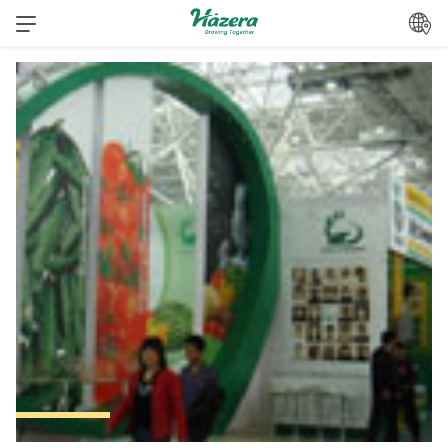
跳
转
到
内
容