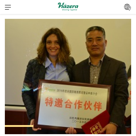
跳
转
到
内
容