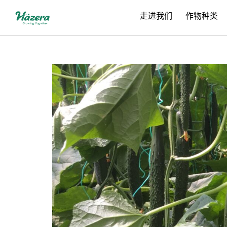
跳
走进我们
作物种类
转
到
内
容