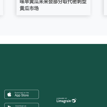
味旱黄瓜未来会部分取代密刺型
黄瓜市场