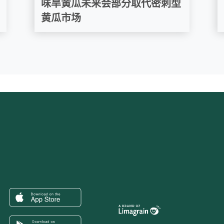
味旱黄瓜未来会部分取代密刺型
黄瓜市场